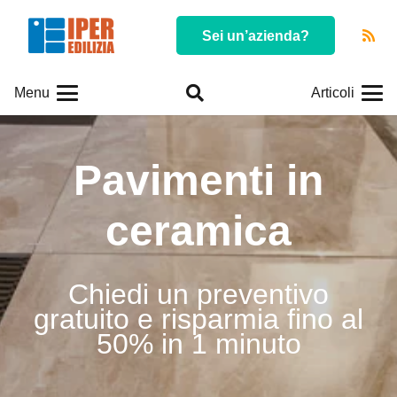
Sei un’azienda?
Menu
Articoli
Pavimenti in
ceramica
Chiedi un preventivo
gratuito e risparmia fino al
50% in 1 minuto